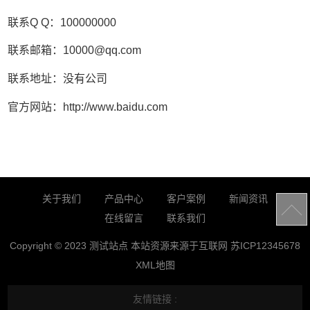
联系Q Q：100000000
联系邮箱：10000@qq.com
联系地址：没有公司
官方网站：http://www.baidu.com
关于我们
产品中心
客户案例
新闻资讯
在线留言
联系我们
Copyright © 2023 测试站点 本站资源来源于互联网
苏ICP12345678
XML地图
友情链接 :